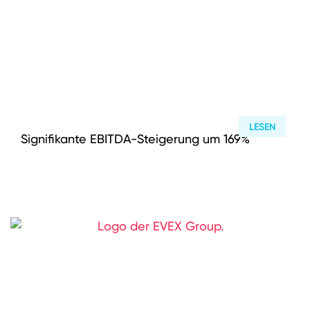
LESEN
Signifikante EBITDA-Steigerung um 169%
Investmentansatz
Wertsteigerungsansatz
M&A Berater
Wer wir sind
DEUTSCH
ENGLISH
Portfolio