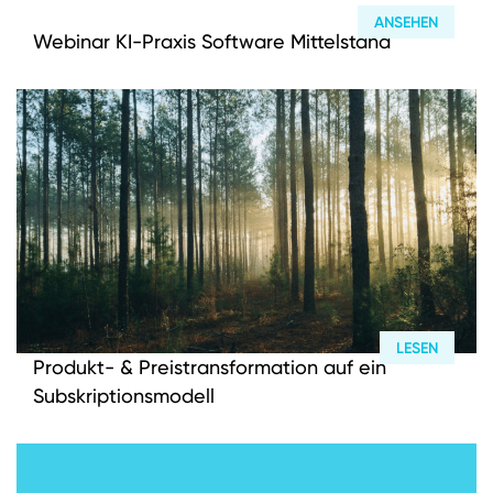
ANSEHEN
Webinar KI-Praxis Software Mittelstand
Investmentansatz
Wertsteigerungsansatz
M&A Berater
Wer wir sind
LESEN
Produkt- & Preistransformation auf ein
DEUTSCH
ENGLISH
Portfolio
Subskriptionsmodell
Karriere
ESG