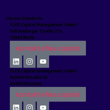
Unsere Standorte
FLEX Capital Management GmbH
Schöneberger Straße 21a
10963 Berlin
kontakt@flex.capital
FLEX Capital Management GmbH
Rumfordstraße 42
80469 München
kontakt@flex.capital