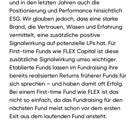
und in den letzten Jahren auch die
Positionierung und Performance hinsichtlich
M&A Berater
ESG. Wir glauben jedoch, dass eine starke
Brand, die Vertrauen, Wissen und Erfahrung
Wer wir sind
vermittelt, eine zusätzliche positive
DEUTSCH
ENGLISH
Portfolio
Signalwirkung auf potenzielle LPs hat. Für
First-time Funds wie FLEX Capital ist diese
Karriere
zusätzliche Signalwirkung umso wichtiger.
Etablierte Funds lassen im Fundraising ihre
ESG
bereits realisierten Returns früherer Funds für
sich sprechen – und haben damit oft Erfolg.
Wissen
Bei einem First-time Fund wie FLEX ist das
News
nicht so einfach, da das Fundraising für den
nächsten Fund meist schon vor dem ersten
LinkedIn
Exit aus dem laufenden Fund ansteht.
Instagram