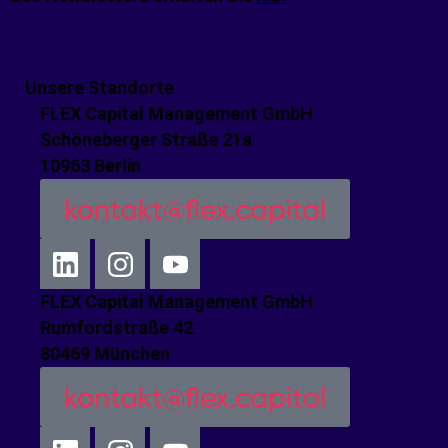
Unsere Standorte
FLEX Capital Management GmbH
Schöneberger Straße 21a
10963 Berlin
kontakt@flex.capital
FLEX Capital Management GmbH
Rumfordstraße 42
80469 München
kontakt@flex.capital