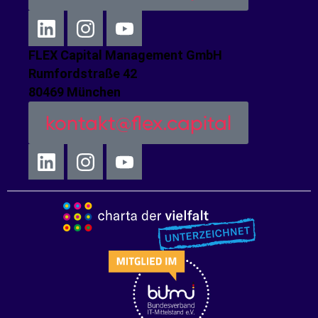
FLEX Capital Management GmbH
Rumfordstraße 42
80469 München
kontakt@flex.capital