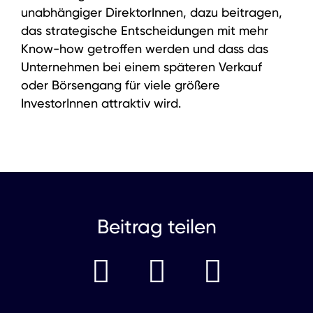
unabhängiger DirektorInnen, dazu beitragen,
DEUTSCH
ENGLISH
Portfolio
das strategische Entscheidungen mit mehr
Karriere
Know-how getroffen werden und dass das
Unternehmen bei einem späteren Verkauf
ESG
oder Börsengang für viele größere
InvestorInnen attraktiv wird.
Wissen
News
LinkedIn
Instagram
Beitrag teilen
YouTube