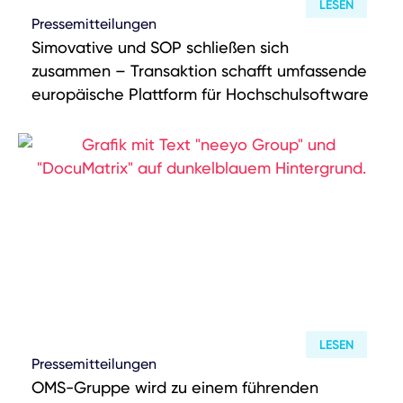
LESEN
Pressemitteilungen
M&A Berater
Simovative und SOP schließen sich
Wer wir sind
zusammen – Transaktion schafft umfassende
europäische Plattform für Hochschulsoftware
DEUTSCH
ENGLISH
Portfolio
Karriere
ESG
Wissen
News
LinkedIn
LESEN
Instagram
Pressemitteilungen
OMS-Gruppe wird zu einem führenden